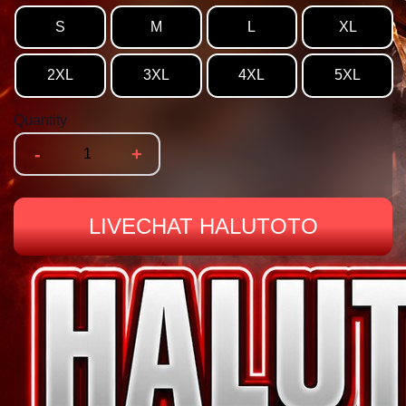
S
M
L
XL
2XL
3XL
4XL
5XL
Quantity
-
+
LIVECHAT HALUTOTO