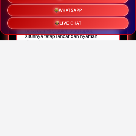
HALUTOTO selalu siap bantu kapan
aja. Ramah, cepet tanggap, dan gak
WHATSAPP
bikin kamu nunggu lama.
LIVE CHAT
3. Tampilan Ringan & Gak Ribet: Mau
buka dari HP, tablet, atau laptop,
situsnya tetap lancar dan nyaman
dipandang.
Data Keluaran Cepat
dan Pasaran Paling
Lengkap
Salah satu yang bikin HALUTOTO
disukai banyak orang adalah
kecepatan update hasil keluarannya.
Begitu hasil resmi keluar di pusat,
langsung tampil di halaman utama
tanpa delay. Gak ada cerita nunggu
lama atau data telat.
Pasaran yang disediakan juga macem-
macem, jadi kamu bebas pilih sesuai