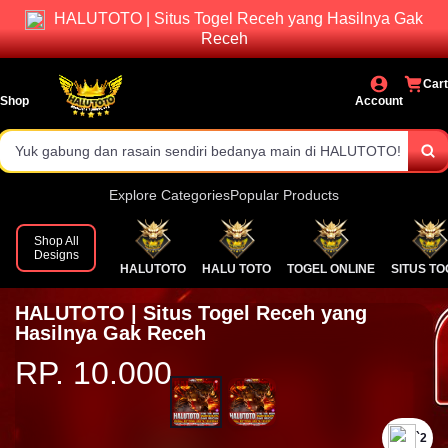
HALUTOTO | Situs Togel Receh yang Hasilnya Gak
CS ramah siap bantu kamu kapan aja, 24 jam nonstop.
Receh
Yuk gabung dan rasain sendiri bedanya main di HALUTOTO!
Cart
Shop
Account
Explore Categories
Popular Products
Shop All
Designs
HALUTOTO
HALU TOTO
TOGEL ONLINE
SITUS TO
HALUTOTO | Situs Togel Receh yang
Hasilnya Gak Receh
RP. 10.000
`2